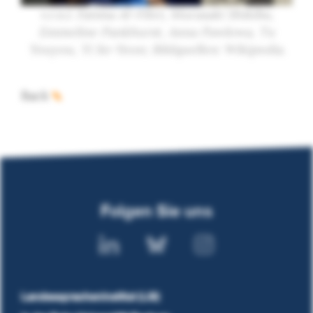
v.r.n.l. Fatima Al-Fihri, Murasaki Shikibu,
Emmeline Pankhurst, Anna Pawlowa, Tu
Youyou, Yi So-Yeon; Bildquellen: Wikipedia.
Back
Folgen Sie uns
Landesspracheninstitut (LSI)