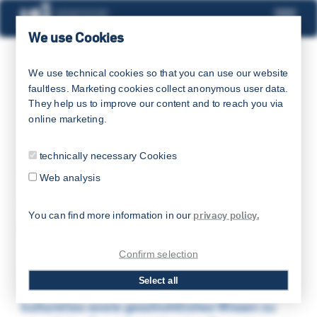
We use Cookies
LSI
We use technical cookies so that you can use our website
faultless. Marketing cookies collect anonymous user data.
They help us to improve our content and to reach you via
online marketing.
08.03.2026
technically necessary Cookies
Sprachen die Geschichte erzählen
Web analysis
Sechs Biografien zum
privacy policy.
You can find more information in our
internationalen Frauentag
Confirm selection
In unseren Sprachkursen sind wir darauf
Select all
bedacht neben sprachlicher Kompetenz auch
kulturelles sowie geschichtliches Wissen zu