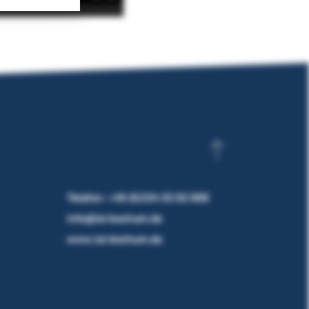
Telefon:
+49 (0)234 32 02 000
info@lsi-bochum.de
www.lsi-bochum.de