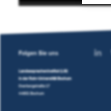
Folgen Sie uns
Landesspracheninstitut (LSI)
in der Ruhr-Universität Bochum
Overbergstraße 17
44801 Bochum