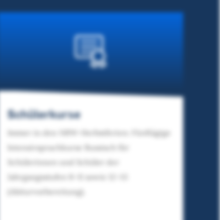
Schülerkurse
Immer in den NRW-Herbstferien: Fünftägige
Intensivsprachkurse Russisch für
Schülerinnen und Schüler der
Jahrgangsstufen 8–11 sowie 12–13
(Abiturvorbereitung).