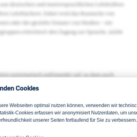
 aus deutschen und muttersprachlichen Lehrkräften
elten Lehrbüchern. Dabei wird das Russische von
onen oder der gezielte Einsatz von Medien – ein
gruppen erleichtert den Zugang zur Sprache, stärkt
ten systematisch aufeinander auf, so dass auch
senden Kurs für den Quereinstieg finden. Gerne
nden Cookies
t.
sere Webseiten optimal nutzen können, verwenden wir technis
Statistik-Cookies erfassen wir anonymisiert Nutzerdaten, um uns
rfreundlichkeit unserer Seiten fortlaufend für Sie zu verbessern.