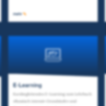
mehr
E-Learning
Kursbegleitendes E-Learning zum Lehrbuch
»Russisch intensiv Grundstufe« und