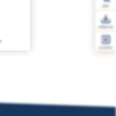
SHOP
DOWNLOAD
n
LSI.DIGITAL