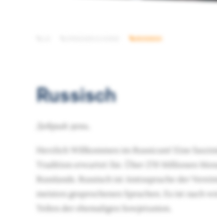
LSI
SPRACHEN & KURSE
RUSSISCH
Russisch
Добрый день.
Herzlich Willkommen im Russicum! Eine faszini
Tradition erwartet Sie. Über 270 Millionen Me
Russlands. Russisch ist Amtssprache der Verei
meisten gesprochenen Sprachen. Es ist nach wie
Teilen der ehemaligen Sowjetunion.