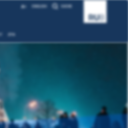
A
ENGLISH
SUCHE
A
T
ZFA