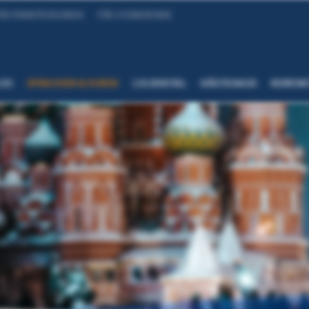
ÜR PRIVATPERSONEN
FÜR STUDIERENDE
LES
SPRACHEN & KURSE
LSI.DIGITAL
GÄSTEHAUS
KONTAK