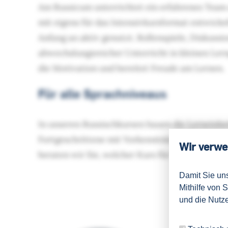
Am Russicum unterrichtet ein erfahrenes Team
mit eigens für das Intensivkursformat entwick
Anfang an aktiv genutzt. Rollenspiele, Diskussi
abwechslungsreicher Unterricht in kleinen Lern
die Motivation und bereitet Freude am Lernen.
Für alle Sprachniveaus
In unseren Russischkursen bauen die Lerneinhei
Fortgeschrittene mit Vorkenntnissen einen pas
Wir verwe
beraten wir Sie, welcher Kurs für Sie geeignet is
Damit Sie un
Mithilfe von 
und die Nutze