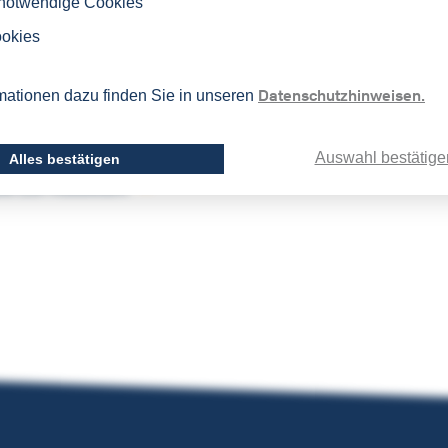
 notwendige Cookies
Swirgun
ookies
iterin LSI-Russicum
Datenschutzhinweisen.
mationen dazu finden Sie in unseren
3202-150
un[at]lsi-bochum.de
Auswahl bestätige
Alles bestätigen
es LSI-Russicum