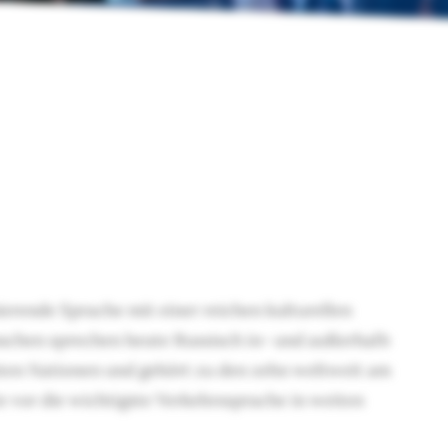
erende Sprache mit einer reichen kulturellen
nschen sprechen heute Russisch in- und außerhalb
nten Nationen und gehört zu den zehn weltweit am
 vor die wichtigste Verkehrssprache in weiten