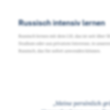
Russisch intensiv lernen
Russisch lernen mit dem LSI, das ist seit über 5
Studium oder aus privatem Interesse, in unsere
Russisch, das Sie sofort anwenden können.
„Meine persönlich gr