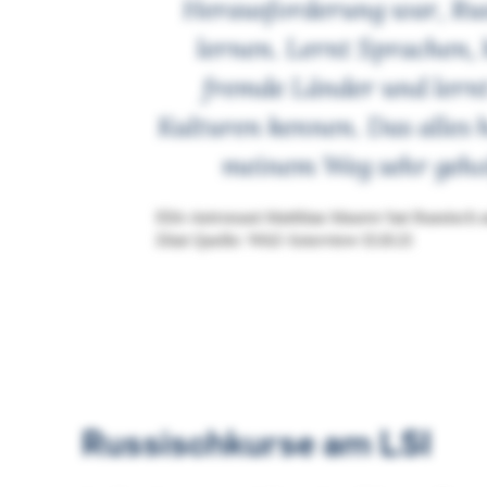
Herausforderung war, Rus
lernen. Lernt Sprachen, 
fremde Länder und lern
Kulturen kennen. Das alles 
meinem Weg sehr gehol
ESA-Astronaut Matthias Maurer hat Russisch a
Zitat Quelle: WAZ-Interview 13.10.21
Russischkurse am LSI