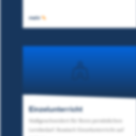
mehr
Einzelunterricht
Maßgeschneidert für Ihren persönlichen
Lernbedarf. Russisch Einzelunterricht auf