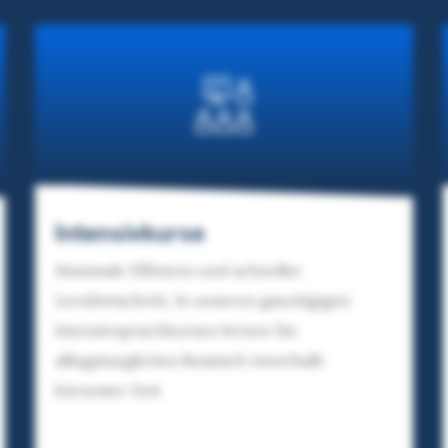
Intensivkurse
Maximale Effizienz und schneller
Lernfortschritt. In unseren ganztägigen
Intensivsprachkursen lernen Sie
alltagstaugliches Russisch innerhalb
kürzester Zeit