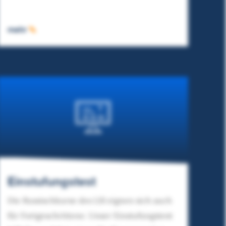
mehr
Einstufungstest
Die Russischkurse des LSI eignen sich auch
für Fortgeschrittene. Unser Einstufungstest