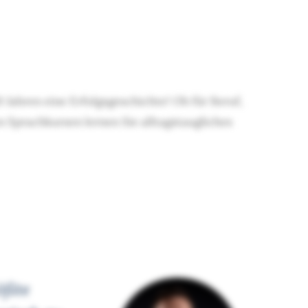
0 Jahren eine Erfolgsgeschichte! Ob für Beruf,
n Sprachkursen lernen Sie alltagstaugliches
ößte