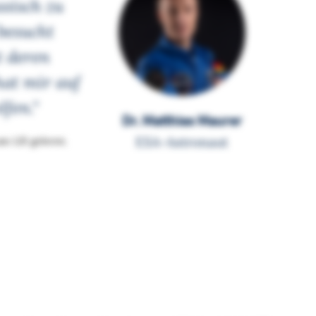
sisch zu
besucht
t deren
hat mir auf
fen.“
Dr. Matthias Maurer
ESA-Astronaut
m LSI gelernt.