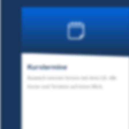
Kurstermine
Russisch intensiv lernen mit dem LSI. Alle
Kurse und Termine auf einen Blick.