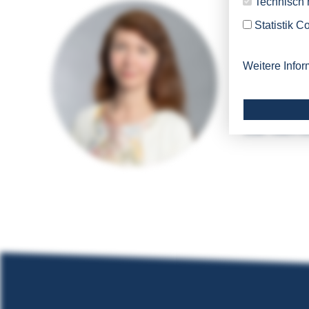
Technisch
Dr. Oxana 
Statistik C
Institutsle
Weitere Infor
T. +49 234 
oxana.swirg
Das Team d