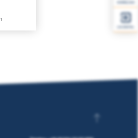
DOWNLOAD
n
LSI.DIGITAL