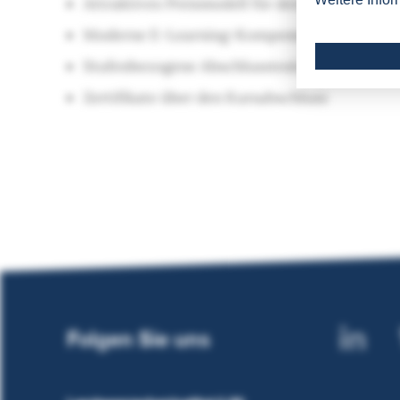
Attraktives Preismodell für den kleinen Geldb
Moderne E-Learning-Komponenten zur Vor- 
Stufenbezogene Abschlusstests mit Worklo
Zertifikate über den Kursabschluss
Folgen Sie uns