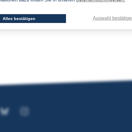
eutel (Tarif C)
und Nachbereitung der Kurse
Auswahl bestätige
Alles bestätigen
ad-Angabe