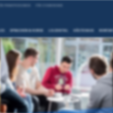
ÜR PRIVATPERSONEN
FÜR STUDIERENDE
LES
SPRACHEN & KURSE
LSI.DIGITAL
GÄSTEHAUS
KONTAK