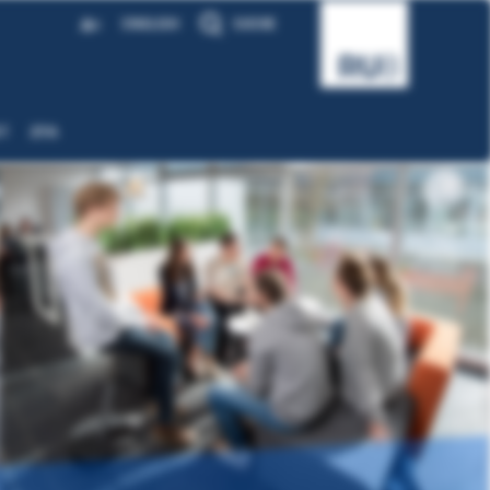
A
ENGLISH
SUCHE
A
T
ZFA