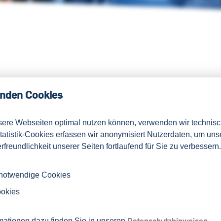
ernen
nden Cookies
sere Webseiten optimal nutzen können, verwenden wir technis
Statistik-Cookies erfassen wir anonymisiert Nutzerdaten, um uns
rfreundlichkeit unserer Seiten fortlaufend für Sie zu verbessern.
 ins Ausland. Wer frühzeitig die passenden
ptimale Chancen auf dem (internationalen)
 notwendige Cookies
entscheidende Extra.
ookies
freien Zeit
Datenschutzhinweisen.
mationen dazu finden Sie in unseren