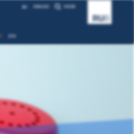
A
ENGLISH
SUCHE
A
T
ZFA