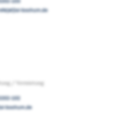
3202-103
refe[at]lsi-bochum.de
tung / Vermietung
 3202-102
]lsi-bochum.de