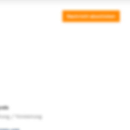
refe
tung / Vermietung