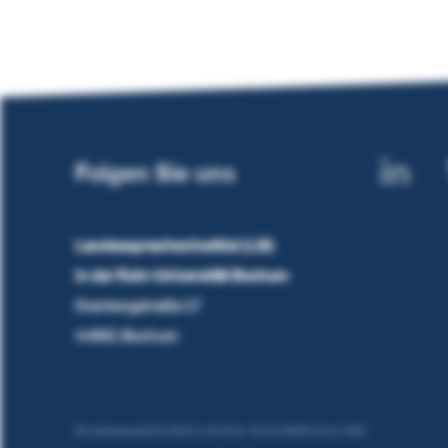
Folgen Sie uns
Landesspracheninstitut (LSI)
in der Ruhr-Universität Bochum
Overbergstraße 17
44801 Bochum
© Landesspracheninstitut in der Ruhr-Universität Bochum 2026