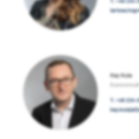
T. +49 234 
larissa.hog
Kay Kula
Kursverwal
T. +49 234
kay.kula[at