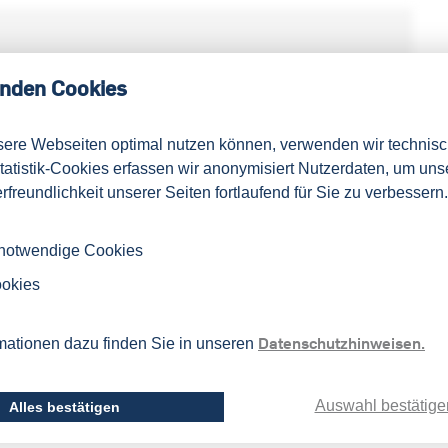
nden Cookies
sere Webseiten optimal nutzen können, verwenden wir technis
Statistik-Cookies erfassen wir anonymisiert Nutzerdaten, um uns
rfreundlichkeit unserer Seiten fortlaufend für Sie zu verbessern.
itut in der Ruhr-Universität Bochum die
 notwendige Cookies
ner vorstehend eingegebenen Daten gemäß seiner
ookies
Datenschutzhinweisen.
rafik in dieses Feld ein:
mationen dazu finden Sie in unseren
Auswahl bestätige
Alles bestätigen