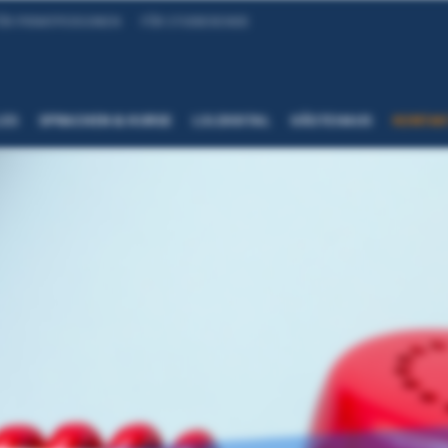
ÜR PRIVATPERSONEN
FÜR STUDIERENDE
LES
SPRACHEN & KURSE
LSI.DIGITAL
GÄSTEHAUS
KONTAK