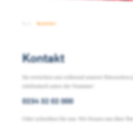
LSI
KONTAKT
Kontakt
Sie erreichen uns während unserer Bürozeiten (
telefonisch unter der Nummer:
0234 32 02 000
Oder schreiben Sie uns. Wir freuen uns über Ih