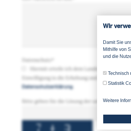
Wir verwe
Damit Sie un
Mithilfe von 
und die Nutze
Datenschutz
*
Hiermit erteile ich dem Landesspracheninst
Technisch
Einwilligung in die Erhebung und Nutzung mei
Statistik C
Datenschutzerklärung
.
Bitte geben Sie die Lösung der untenstehenden G
Weitere Infor