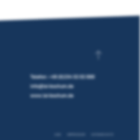
Telefon:
+49 (0)234 32 02 000
info@lsi-bochum.de
www.lsi-bochum.de
AGB
IMPRESSUM
DATENSCHUTZ