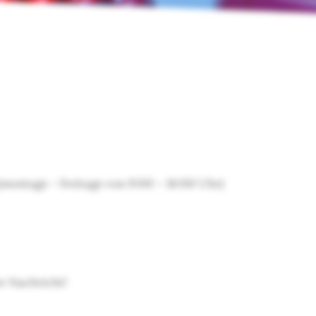
montags – freitags von 9:00 – 16:00 Uhr)
re Nachricht!