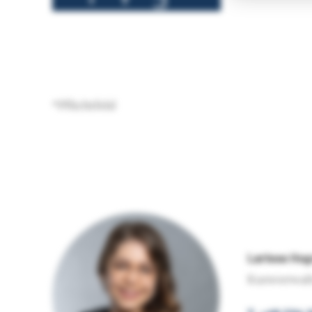
*Pflichtfeld
Larissa Hog
Kursverwal