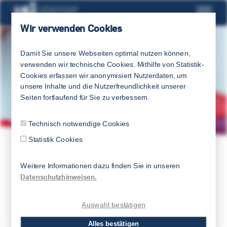
Wir verwenden Cookies
Damit Sie unsere Webseiten optimal nutzen können,
verwenden wir technische Cookies. Mithilfe von Statistik-
Cookies erfassen wir anonymisiert Nutzerdaten, um
unsere Inhalte und die Nutzerfreundlichkeit unserer
Seiten fortlaufend für Sie zu verbessern.
Technisch notwendige Cookies
Statistik Cookies
LSI
KONTAKT
ANSPRECHPERSONEN
DEUTSCH
Weitere Informationen dazu finden Sie in unseren
Datenschutzhinweisen.
Auswahl bestätigen
Kontakt – Deutsch
Alles bestätigen