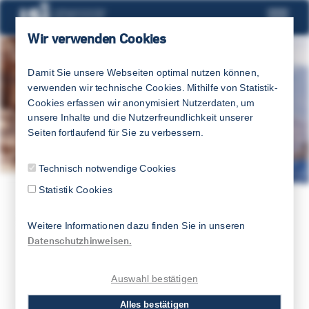
Wir verwenden Cookies
Damit Sie unsere Webseiten optimal nutzen können,
verwenden wir technische Cookies. Mithilfe von Statistik-
Cookies erfassen wir anonymisiert Nutzerdaten, um
unsere Inhalte und die Nutzerfreundlichkeit unserer
Seiten fortlaufend für Sie zu verbessern.
Technisch notwendige Cookies
Statistik Cookies
LSI
SPRACHEN & KURSE
ARABISCH
Weitere Informationen dazu finden Sie in unseren
Datenschutzhinweisen.
ARABISCH IN AMMAN
Auswahl bestätigen
Alles bestätigen