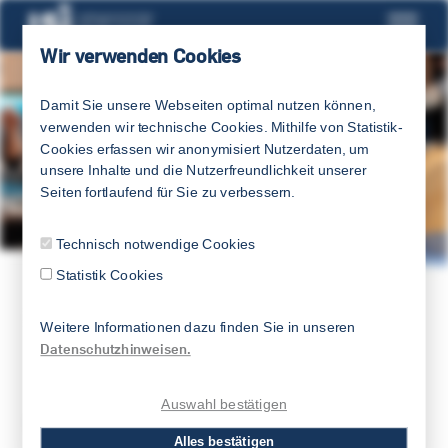
Wir verwenden Cookies
Damit Sie unsere Webseiten optimal nutzen können,
verwenden wir technische Cookies. Mithilfe von Statistik-
Cookies erfassen wir anonymisiert Nutzerdaten, um
unsere Inhalte und die Nutzerfreundlichkeit unserer
Seiten fortlaufend für Sie zu verbessern.
Technisch notwendige Cookies
Statistik Cookies
LSI
AKTUELLES
VERANSTALTUNGEN
Weitere Informationen dazu finden Sie in unseren
Datenschutzhinweisen.
Auswahl bestätigen
Veranstaltungen
Alles bestätigen