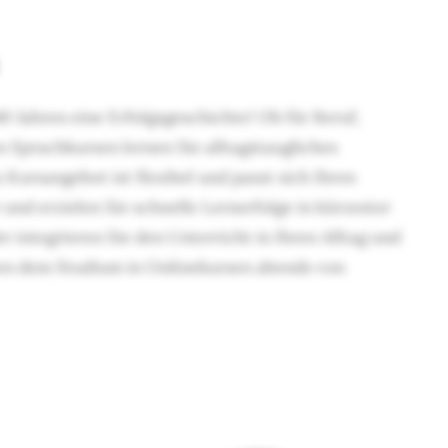
40 Jahren eine Erfolgsgeschichte! Ob für Beruf,
n Sprachkursen lernen Sie alltagstaugliches
Kursangebot ist flexibel und passt sich Ihren
und erzielen Sie schnelle Lernerfolge in kürzester
r integrieren Sie den Unterricht in Ihren Alltag und
ben dem Studium in Onlinekursen abends von