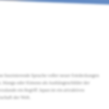
ne faszinierende Sprache voller neuer Entdeckungen
me, Manga oder Kimono als Aushängeschilder der
ulande ein Begriff. Japan ist ein attraktives
tschaft der Welt.