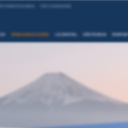
ÜR PRIVATPERSONEN
FÜR STUDIERENDE
LES
SPRACHEN & KURSE
LSI.DIGITAL
GÄSTEHAUS
KONTAK