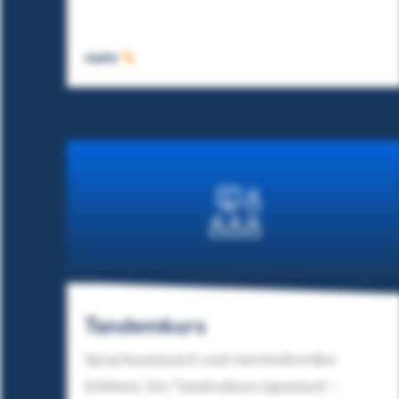
mehr
Tandemkurs
Sprachaustausch und interkulturelles
Erlebnis. Der Tandemkurs Japanisch –