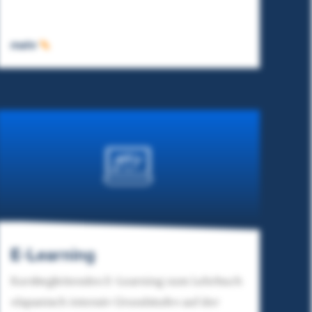
mehr
E-Learning
Kursbegleitendes E-Learning zum Lehrbuch
»Japanisch intensiv Grundstufe« auf der