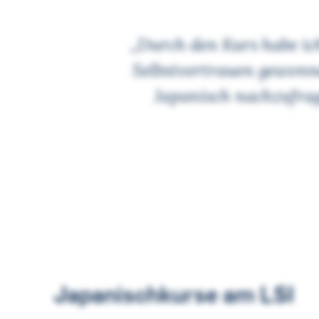
„Durch den Kurs habe ic
Selbstvertrauen gewonn
Japanisch nachzufrag
Japanischkurse am LSI