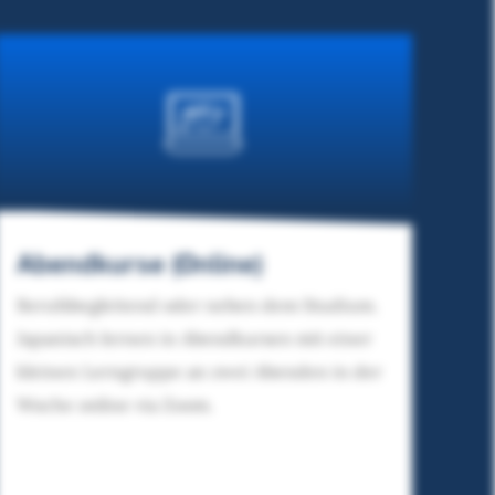
Abendkurse (Online)
Berufsbegleitend oder neben dem Studium.
Japanisch lernen in Abendkursen mit einer
kleinen Lerngruppe an zwei Abenden in der
Woche online via Zoom.