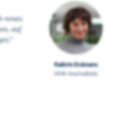
h neues
en, auf
en."
Kathrin Erdmann
NDR-Journalistin