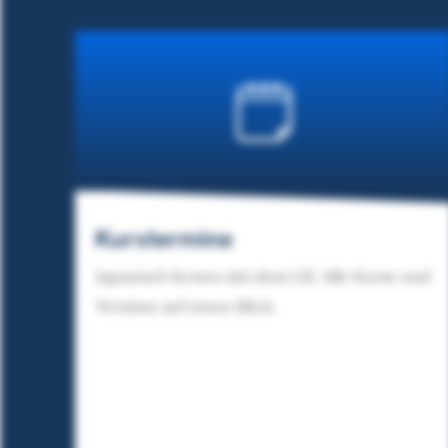
Kurstermine
Japanisch lernen mit dem LSI. Alle Kurse und
Termine auf einen Blick.