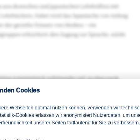
 aus deutschen und japanischen Lehrkräften mit
n Lehrbüchern. Dabei wird das Japanische von Anfang
er der gezielte Einsatz von Medien – ein
gruppen erleichtert den Zugang zur Sprache, stärkt
iten systematisch aufeinander auf, so dass auch
senden Kurs für den Quereinstieg finden. Gerne
nden Cookies
t.
sere Webseiten optimal nutzen können, verwenden wir technis
Statistik-Cookies erfassen wir anonymisiert Nutzerdaten, um uns
rfreundlichkeit unserer Seiten fortlaufend für Sie zu verbessern.