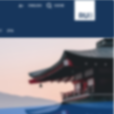
A
ENGLISH
SUCHE
A
T
ZFA