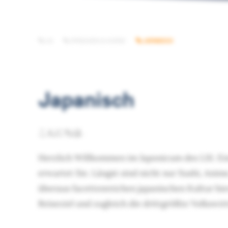
LSI
SPRACHEN & KURSE
JAPANISCH
Japanisch
こんにちは.
Herzlich Willkommen im Japonicum des LSI. Ei
erwartet Sie. Längst sind nicht nur Sushi, Ani
überaus facettenreichen japanischen Kultur hierz
Reiseziel und zugleich die drittgrößte Volkswir