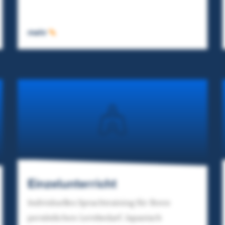
mehr
Einzelunterricht
Individuelles Sprachtraining für Ihren
persönlichen Lernbedarf. Japanisch