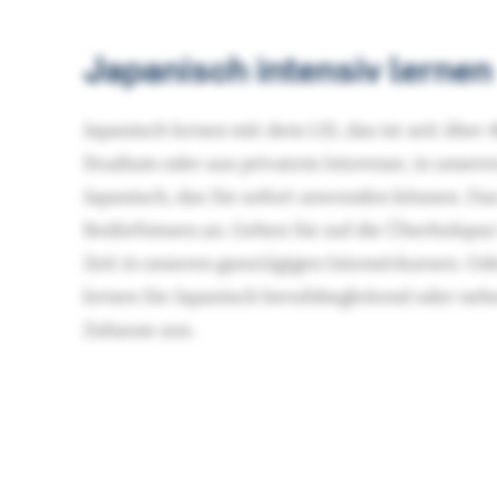
Japanisch intensiv lernen
Japanisch lernen mit dem LSI, das ist seit über 
Studium oder aus privatem Interesse, in unsere
Japanisch, das Sie sofort anwenden können. Das 
Bedürfnissen an. Gehen Sie auf die Überholspur 
Zeit in unseren ganztägigen Intensivkursen. Ode
lernen Sie Japanisch berufsbegleitend oder ne
Zuhause aus.