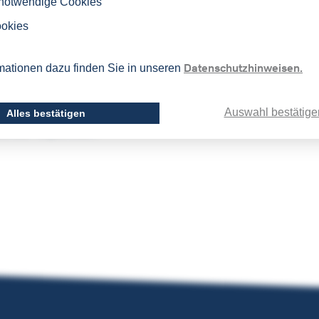
 notwendige Cookies
chlüter, M.A.
ookies
iter Japonicum
Datenschutzhinweisen.
mationen dazu finden Sie in unseren
3202-130
chlueter[at]lsi-bochum.de
Auswahl bestätige
Alles bestätigen
es LSI-Japonicum