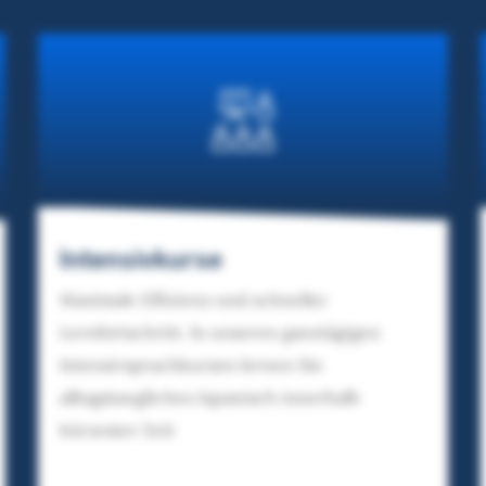
Intensivkurse
Maximale Effizienz und schneller
Lernfortschritt. In unseren ganztägigen
Intensivsprachkursen lernen Sie
alltagstaugliches Japanisch innerhalb
kürzester Zeit