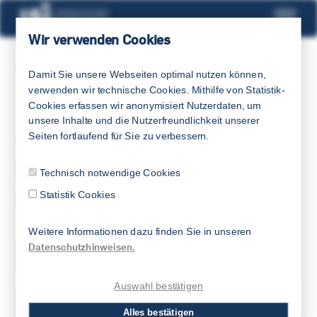
Wir verwenden Cookies
LSI
AKTUELLES
NEWS
Damit Sie unsere Webseiten optimal nutzen können,
verwenden wir technische Cookies. Mithilfe von Statistik-
Cookies erfassen wir anonymisiert Nutzerdaten, um
unsere Inhalte und die Nutzerfreundlichkeit unserer
Seiten fortlaufend für Sie zu verbessern.
19.12.2025
Weihnachten & Neujahr
Technisch notwendige Cookies
Statistik Cookies
Winterferien
Weitere Informationen dazu finden Sie in unseren
Das LSI macht Winterferien, wir sind ab dem
Datenschutzhinweisen.
05.01.2026 wieder für Sie da!
Auswahl bestätigen
Alles bestätigen