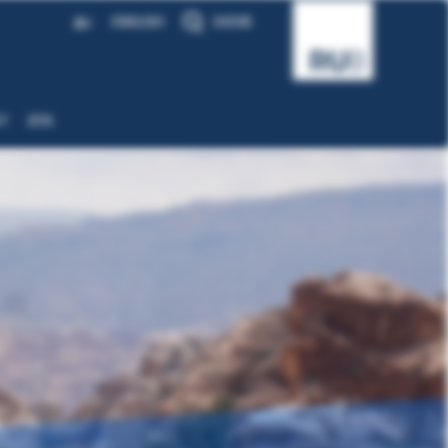
A
ENGLISH
SUCHE
A
T
ZFA