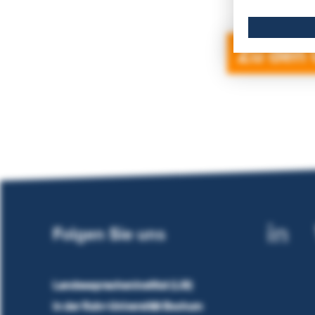
Zu den
Folgen Sie uns
Landesspracheninstitut (LSI)
in der Ruhr-Universität Bochum