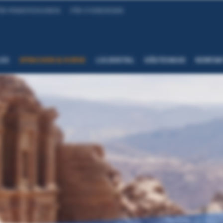
ÜR PRIVATPERSONEN
FÜR STUDIERENDE
LES
SPRACHEN & KURSE
LSI.DIGITAL
GÄSTEHAUS
KONTAK