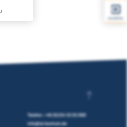
n
LSI.DIGITAL
Telefon:
+49 (0)234 32 02 000
info@lsi-bochum.de