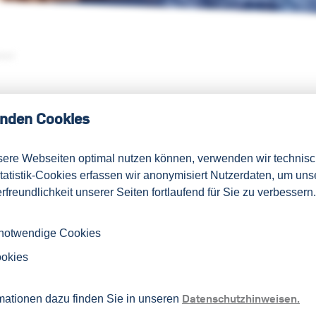
TEST
nden Cookies
3
sere Webseiten optimal nutzen können, verwenden wir technis
Statistik-Cookies erfassen wir anonymisiert Nutzerdaten, um uns
t oder in einem anderen Kurs im LSI-Lehrbuch
rfreundlichkeit unserer Seiten fortlaufend für Sie zu verbessern.
 behandelt und möchten nun Ihre Kenntnisse
er Lernstand im Arabischen ist?
 notwendige Cookies
ookies
gital zur eigenständigen Überprüfung Ihrer
Datenschutzhinweisen.
mationen dazu finden Sie in unseren