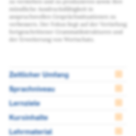
zu verstehen und zu produzieren sowie ihre
mündliche Ausdrucksfähigkeit in
anspruchsvollen Gesprächssituationen zu
verbessern. Der Fokus liegt auf der Vertiefung
fortgeschrittener Grammatikstrukturen und
der Erweiterung von Wortschatz.
Zeitlicher Umfang
Sprachniveau
Lernziele
Kursinhalte
Lehrmaterial