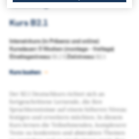
Ausbildung
Kurs B2.1
Intensivkurs (in Präsenz und online)
Kursdauer: 5 Wochen (montags – freitags)
Einstiegsniveau:
B1.2
| Zielniveau:
B2.1
Kurs buchen
Der B2.1 Deutschkurs richtet sich an
fortgeschrittene Lernende, die ihre
Sprachkenntnisse auf einem höheren Niveau
festigen und erweitern möchten. In diesem
Kurs lernen die Teilnehmenden, komplexere
Texte zu konkreten und abstrakten Themen