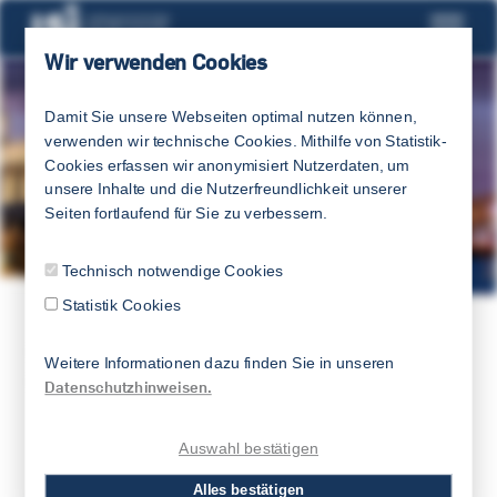
Wir verwenden Cookies
Damit Sie unsere Webseiten optimal nutzen können,
verwenden wir technische Cookies. Mithilfe von Statistik-
Cookies erfassen wir anonymisiert Nutzerdaten, um
unsere Inhalte und die Nutzerfreundlichkeit unserer
Seiten fortlaufend für Sie zu verbessern.
Technisch notwendige Cookies
Statistik Cookies
LSI
SPRACHEN & KURSE
DEUTSCH
Weitere Informationen dazu finden Sie in unseren
Datenschutzhinweisen.
E-LEARNING DEUTSCH
Auswahl bestätigen
Alles bestätigen