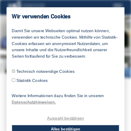
Wir verwenden Cookies
Damit Sie unsere Webseiten optimal nutzen können,
verwenden wir technische Cookies. Mithilfe von Statistik-
Cookies erfassen wir anonymisiert Nutzerdaten, um
unsere Inhalte und die Nutzerfreundlichkeit unserer
Seiten fortlaufend für Sie zu verbessern.
Technisch notwendige Cookies
Statistik Cookies
LSI
ÜBER UNS
ALUMNI IM GESPRÄCH
Weitere Informationen dazu finden Sie in unseren
Datenschutzhinweisen.
Auswahl bestätigen
Judith Peltz
Alles bestätigen