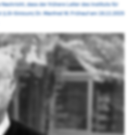
Nachricht, dass der frühere Leiter des Instituts für
 (LSI-Sinicum) Dr. Manfred W. Frühauf am 19.12.2025