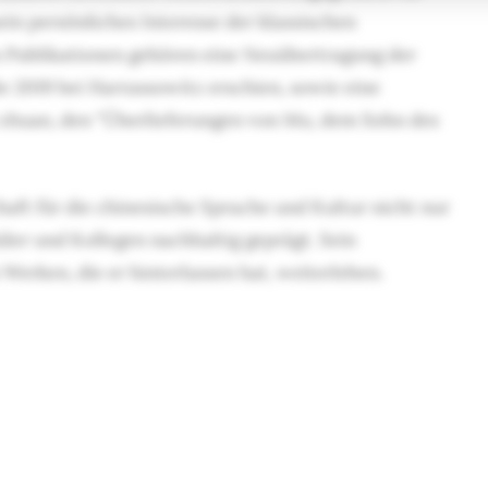
ein persönliches Interesse der klassischen
n Publikationen gehören eine Neuübertragung der
e 2019 bei Harrassowitz erschien, sowie eine
 zhuan, den “Überlieferungen von Mu, dem Sohn des
haft für die chinesische Sprache und Kultur nicht nur
üler und Kollegen nachhaltig geprägt. Sein
Werken, die er hinterlassen hat, weiterleben.