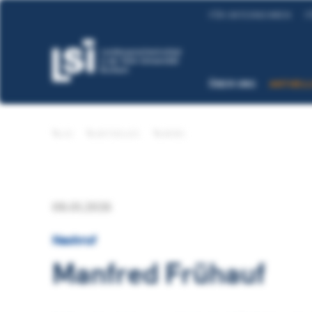
FÜR UNTERNEHMEN
F
ÜBER UNS
AKTUEL
LSI
AKTUELLES
NEWS
08.01.2026
Nachruf
Manfred Frühauf