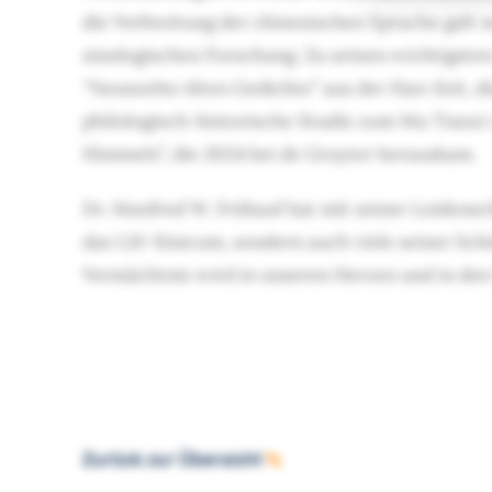
die Verbreitung der chinesischen Sprache galt s
sinologischen Forschung. Zu seinen wichtigste
“Neunzehn Alten Gedichte” aus der Han-Zeit, di
philologisch-historische Studie zum Mu Tianzi
Himmels”, die 2024 bei de Gruyter herauskam.
Dr. Manfred W. Frühauf hat mit seiner Leidensc
das LSI-Sinicum, sondern auch viele seiner Sch
Vermächtnis wird in unseren Herzen und in den 
Zurück zur Übersicht