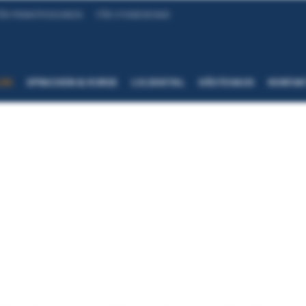
ÜR PRIVATPERSONEN
FÜR STUDIERENDE
LES
SPRACHEN & KURSE
LSI.DIGITAL
GÄSTEHAUS
KONTAK