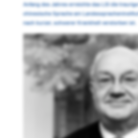
Anfang des Jahres erreichte das LSI die traurige 
chinesische Sprache am Landesspracheninstitut
nach kurzer, schwerer Krankheit verstorben ist.