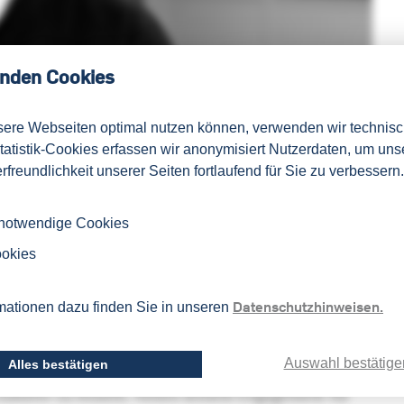
nden Cookies
sere Webseiten optimal nutzen können, verwenden wir technis
Statistik-Cookies erfassen wir anonymisiert Nutzerdaten, um uns
lang das LSI-Sinicum an der Ruhr-Universität Bochum,
rfreundlichkeit unserer Seiten fortlaufend für Sie zu verbessern.
legen und Mitarbeiter erinnern wir uns an seine stets
 immenses Wissen auf sinologischem Gebiet sowie an
 notwendige Cookies
 den Kollegen und Gastdozenten aus allen Teilen
ookies
Datenschutzhinweisen.
mationen dazu finden Sie in unseren
n Forschungstätigkeiten war er in der Lage,
rständlich zu erklären und die chinesische
Auswahl bestätige
Alles bestätigen
mitteln. Auch in vielen landeskundlichen
 Zuhörer zu fesseln. Neben seinem Engagement für