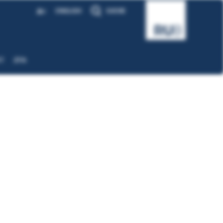
A
ENGLISH
SUCHE
A
T
ZFA