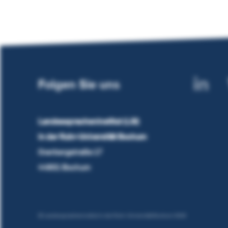
Folgen Sie uns
Landesspracheninstitut (LSI)
in der Ruhr-Universität Bochum
Overbergstraße 17
44801 Bochum
© Landesspracheninstitut in der Ruhr-Universität Bochum 2026