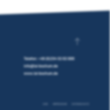
Telefon:
+49 (0)234 32 02 000
info@lsi-bochum.de
www.lsi-bochum.de
AGB
IMPRESSUM
DATENSCHUTZ