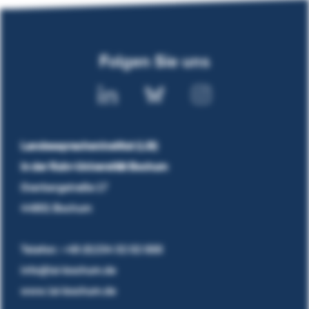
Folgen Sie uns
Landesspracheninstitut (LSI)
in der Ruhr-Universität Bochum
Overbergstraße 17
44801 Bochum
Telefon:
+49 (0)234 32 02 000
info@lsi-bochum.de
www.lsi-bochum.de