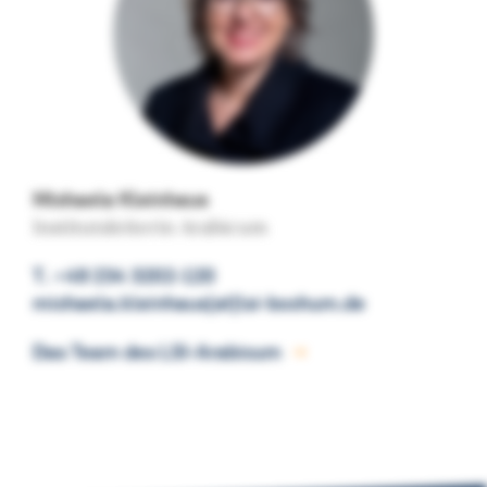
Michaela Kleinhaus
Institutsleiterin Arabicum
T. +49 234 3202-120
michaela.kleinhaus[at]lsi-bochum.de
Das Team des LSI-Arabicum