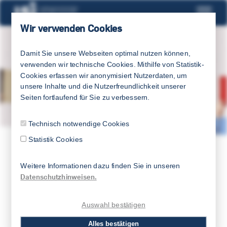
Wir verwenden Cookies
Damit Sie unsere Webseiten optimal nutzen können,
verwenden wir technische Cookies. Mithilfe von Statistik-
Cookies erfassen wir anonymisiert Nutzerdaten, um
unsere Inhalte und die Nutzerfreundlichkeit unserer
Seiten fortlaufend für Sie zu verbessern.
Technisch notwendige Cookies
Statistik Cookies
LSI
SPRACHZERTIFIKATE
Weitere Informationen dazu finden Sie in unseren
Datenschutzhinweisen.
Auswahl bestätigen
Sprachzertifikate
Alles bestätigen